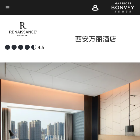
Skip
菜单文本
to
main
content
西安万丽酒店
4.5