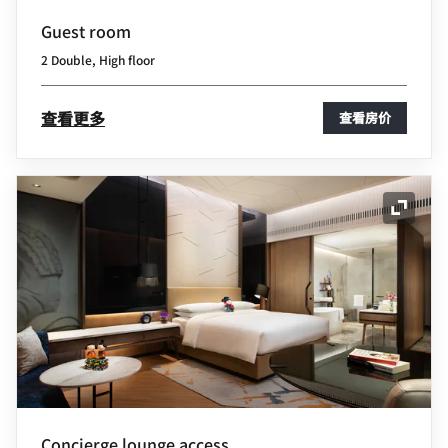
Guest room
2 Double, High floor
查看更多
查看房价
展开图
Concierge lounge access