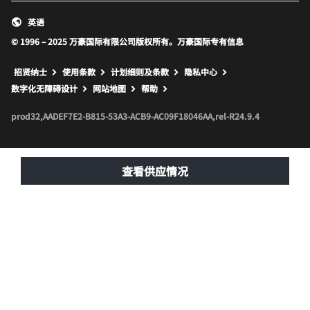
英语
© 1996 – 2025 万豪国际有限公司版权所有。万豪国际专有信息
招贤纳士
使用条款
计划细则及条款
隐私中心
打开新窗口
打开新窗口
数字化无障碍设计
网站地图
帮助
prod32,AADEF7E2-B815-53A3-ACB9-AC09F18046AA,rel-R24.9.4
查看供应情况