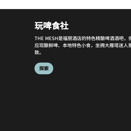
玩啤食社
THE MESH是福朋酒店的特色精酿啤酒酒吧，
应现酿鲜啤、本地特色小食，坐拥大雁塔迷人
大堂吧
致。
Offers authentic Shaanxi cuisine &
探索
international favorites with stunning view
of the Dayan Pagoda, perfect for casual
meals and gatherings.
探索