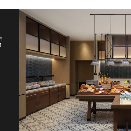
供
景
s