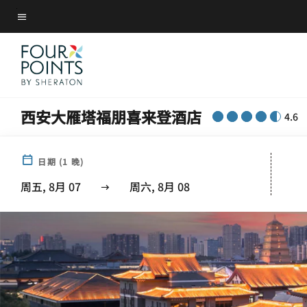
Skip
菜单文本
to
main
content
西安大雁塔福朋喜来登酒店
4.6
日期
(
1
晚)
周五, 8月 07
周六, 8月 08