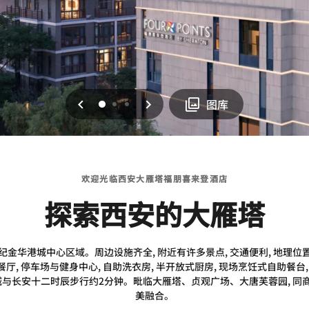
上一页
下一页
0
1
2
图库
欢迎光临西安大雁塔福朋喜来登酒店
探索西安的大雁塔
金华港城中心区域。周边设施齐全, 附近有许多景点, 交通便利, 地理
日餐厅, 停车场与健身中心, 自助洗衣房, 半开放式厨房, 现场烹饪式自助餐
城与长安十二时辰步行约2分钟。毗临大雁塔、贞观广场、大唐芙蓉园, 
美融合。