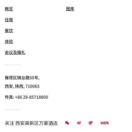
概览
图库
住宿
餐饮
体验
会议及婚礼
雁塔区锦业路50号,
西安, 陕西, 710065
传真:
+86 29-85718800
微信
微博
飞猪
小红书
关注
西安高新区万豪酒店