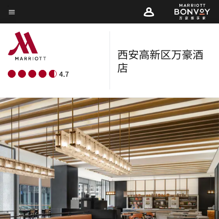
Skip
菜单文本
to
main
content
西安高新区万豪酒
店
4.7