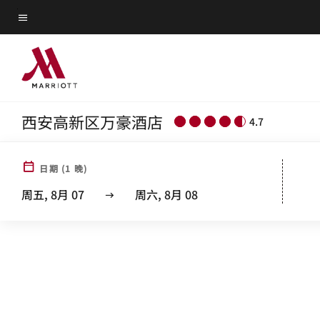
Skip
菜单文本
to
main
content
西安高新区万豪酒店
4.7
日期
(
1
晚)
周五, 8月 07
周六, 8月 08