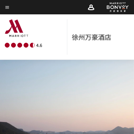
Skip
菜单文本
to
main
content
徐州万豪酒店
4.6