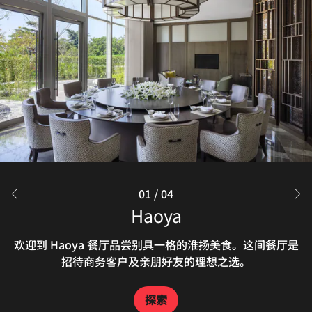
01
/
04
Xuzhou Kitchen
Lobby Lounge
Haoya
Hansa
这是一处休闲宜人的亚洲风味餐厅，各种食材陈列展示，供
日间，酒店的酒廊供应醇香咖啡和热茶。夜间，您可以在此
Xuzhou Kitchen 全日制餐厅供应本地风味菜肴和各色亚洲
欢迎到 Haoya 餐厅品尝别具一格的淮扬美食。这间餐厅是
您随心挑选。从韩式烧烤到新鲜生鱼片，菜品种类非常丰
招待商务客户及亲朋好友的理想之选。
品尝品类丰富的甜点、鸡尾酒和小吃。
美食。
富。
探索
探索
探索