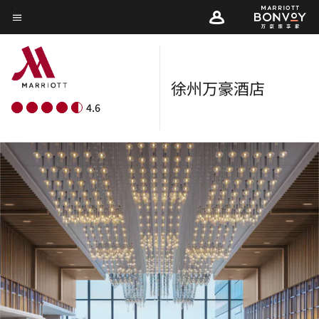
Skip
菜单文本
to
main
content
徐州万豪酒店
4.6