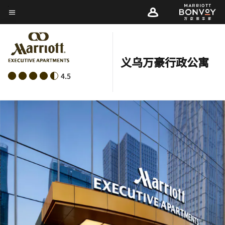
Skip
菜单文本
to
main
content
义乌万豪行政公寓
4.5