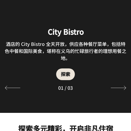
The Lounge
City Bistro
WIN HO
酒店的 City Bistro 全天开放，供应各种餐厅菜单，包括特
; The Lounge is a relaxing place to enjoy Asian-
在酒店特色中餐厅 WIN HO 体验义乌的百般滋味。餐厅氛
色中餐和国际美食，堪称在义乌的忙碌旅行者的理想用餐之
inspired snacks, imported wine and beer, tropical
围温馨，口味正宗，供应精心烹制的浙江美食和粤菜。
cocktails and premium coffee.
地。
探索
探索
探索
01
/
03
探索多元精彩，开启非凡住宿