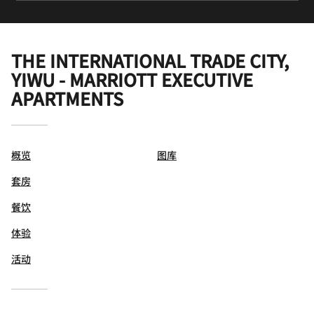
THE INTERNATIONAL TRADE CITY,
YIWU - MARRIOTT EXECUTIVE
APARTMENTS
概览
图库
套房
餐饮
体验
活动