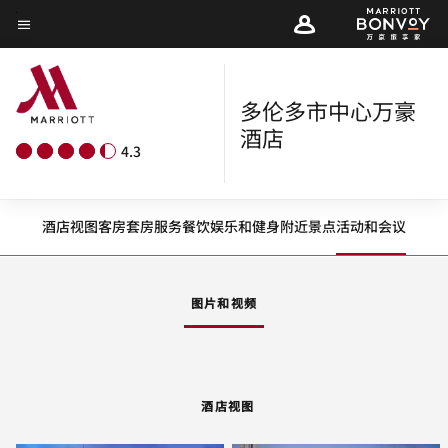
Skip
菜单文本
to
main
content
多伦多市中心万豪
酒店
4.3
酒店视图
客房
套房
服务
餐饮
娱乐和健身
附近景点
活动和会议
图片和视频
酒店视图