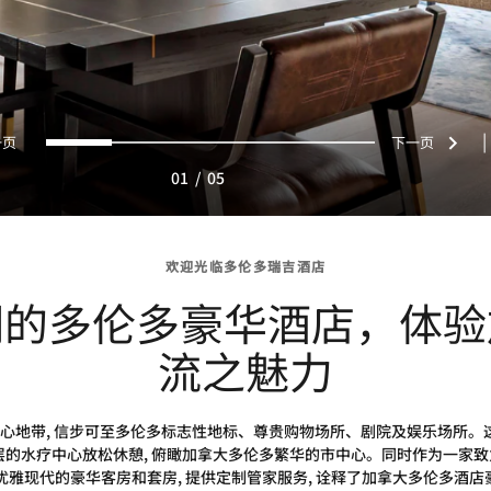
上一页
下一
0
1
2
3
4
|
01
/
05
欢迎光临多伦多瑞吉酒店
们的多伦多豪华酒店，体验
流之魅力
心地带, 信步可至多伦多标志性地标、尊贵购物场所、剧院及娱乐场所。这
可在31层的水疗中心放松休憩, 俯瞰加拿大多伦多繁华的市中心。同时作为一家
 间优雅现代的豪华客房和套房, 提供定制管家服务, 诠释了加拿大多伦多酒