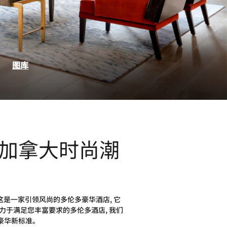
页
图库
加拿大时尚潮
是一家引领风尚的多伦多豪华酒店, 它
致力于满足您丰富要求的多伦多酒店, 我们
店豪华新标准。