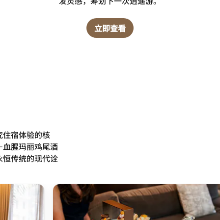
发灵感，筹划下一次逍遥游。
立即查看
究住宿体验的核
—血腥玛丽鸡尾酒
永恒传统的现代诠