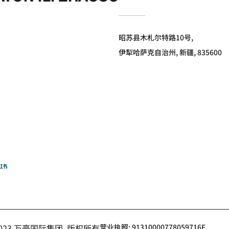
昭苏县木札尔特路10号,
伊犁哈萨克自治州, 新疆, 835600
小红书
- 2023 万豪国际集团. 版权所有
营业执照: 91310000778059716E