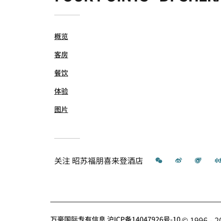
概览
客房
餐饮
体验
图片
微信
微博
飞猪
关注
昭苏福朋喜来登酒店
万豪国际专有信息 沪ICP备14047926号-10
© 1996 