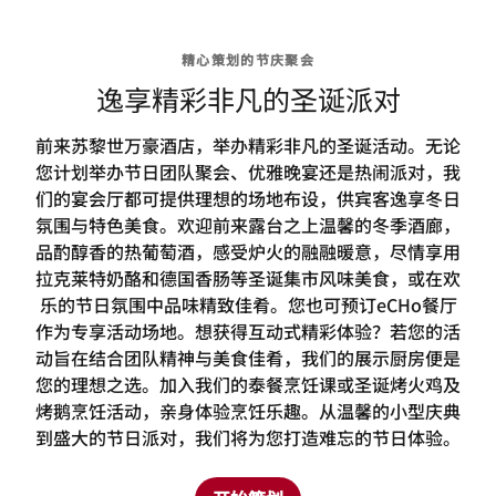
精心策划的节庆聚会
逸享精彩非凡的圣诞派对
前来苏黎世万豪酒店，举办精彩非凡的圣诞活动。无论
您计划举办节日团队聚会、优雅晚宴还是热闹派对，我
们的宴会厅都可提供理想的场地布设，供宾客逸享冬日
氛围与特色美食。欢迎前来露台之上温馨的冬季酒廊，
品酌醇香的热葡萄酒，感受炉火的融融暖意，尽情享用
拉克莱特奶酪和德国香肠等圣诞集市风味美食，或在欢
乐的节日氛围中品味精致佳肴。您也可预订eCHo餐厅
作为专享活动场地。想获得互动式精彩体验？若您的活
动旨在结合团队精神与美食佳肴，我们的展示厨房便是
您的理想之选。加入我们的泰餐烹饪课或圣诞烤火鸡及
烤鹅烹饪活动，亲身体验烹饪乐趣。从温馨的小型庆典
到盛大的节日派对，我们将为您打造难忘的节日体验。