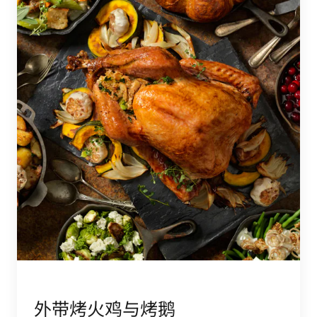
外带烤火鸡与烤鹅