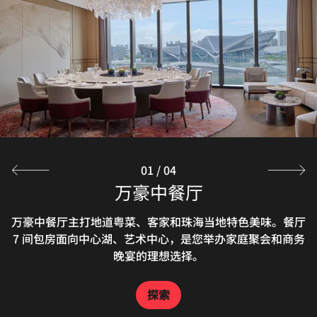
大堂吧集多功能风格和用途于一体，日间出品各式中国茶、
醇香咖啡、美味甜点和精致优雅的下午茶，为洽商聚会提供
探索
时尚舒适之所；夜间则转换为活力涌动的酒吧，宾客可一边
浅酌特调鸡尾酒、威士忌，一边享受曼妙的音乐，尽享精彩
纷呈的都市新体验。
探索
01
/
04
臻厨全日餐厅
万豪中餐厅
万豪中餐厅主打地道粤菜、客家和珠海当地特色美味。餐厅
珠海臻厨全日餐厅饱览天际线美景，于此品尝精致美食，享
受身心双重愉悦体验。餐饮团队拥有多年国际品牌酒店服务
7 间包房面向中心湖、艺术中心，是您举办家庭聚会和商务
经验，为您奉上众多诱人菜品，打造精彩舌尖盛宴。
晚宴的理想选择。
探索
探索