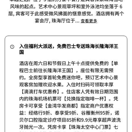
风味的起点。艺术中心景观草坪和室外泳池均坐落于 6
层, 宾客可于此感受微风拂面的惬意感觉。酒店拥有两个
宴会厅, 珠海厅位于
...
查看更多
入住福利大派送，免费巴士专送珠海长隆海洋王
国
酒店在周六日和节假日上午十点提供免费的【单
程巴士前往长隆海洋王国】，座位有限无需预
约。全房型享首轮免费迷你吧，预订艺术中心景
观客房加赠欢迎水果。入住时扫码可领取丰厚
【滴滴打车优惠券】。住店客人凭有效日期范围
内的珠海机场机票可【兑换指定咖啡一杯】。凭
房卡可享受【金湾华发商都】指定商户优惠权
益：经络行9折、泰享受9折、谷雁衡州95折，诺
贝尔口腔指定诊疗项目85折和9.9元尊享超声波洗
牙抛光一次。凭房卡享【珠海太空中心门票】七