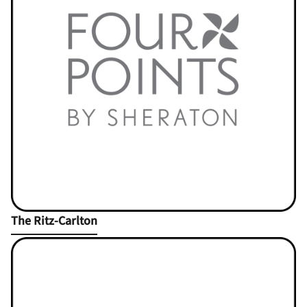
Open in New Tab
The Ritz-Carlton