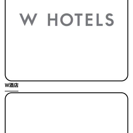
Open in New Tab
W酒店