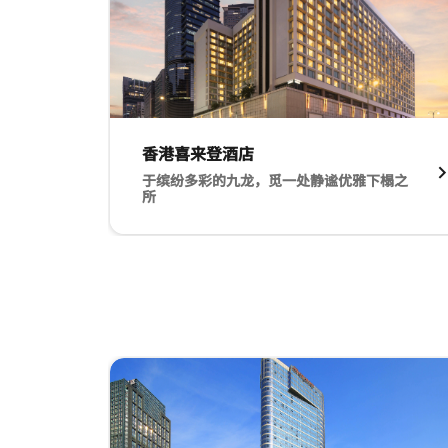
香港喜来登酒店​
于缤纷多彩的九龙，觅一处静谧优雅下榻之
所
外观夜景 香港喜来登酒店​ 于缤纷多彩的九龙
跳过 轮播 使用 3 张卡。