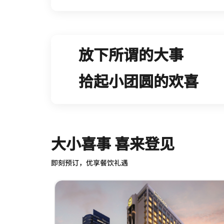
放下所谓的大事
拾起小团圆的欢喜
大小喜事 喜来登见​
即刻预订，优享餐饮礼遇​
跳过 大小喜事 喜来登见​ 轮播 使用 3 张卡。