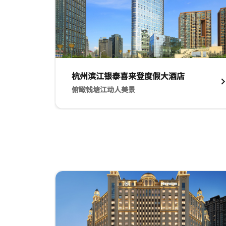
杭州滨江银泰喜来登度假大酒店​
俯瞰钱塘江动人美景​
外观 杭州滨江银泰喜来登度假大酒店​ 俯瞰钱塘江
跳过 轮播 使用 3 张卡。