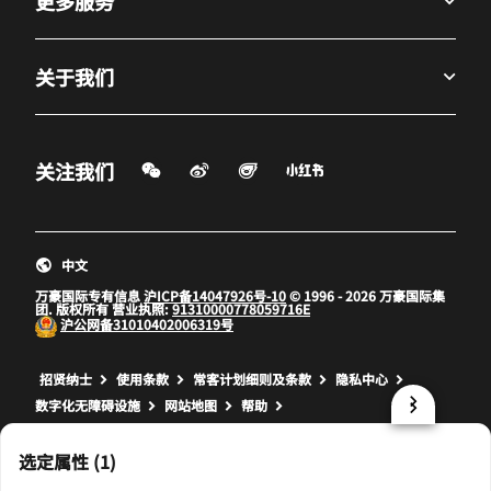
更多服务
关于我们
微信扫一扫
微博
飞猪
小红书
关注我们
打开新窗口
打开新窗口
打开新窗口
中文
万豪国际专有信息
沪ICP备14047926号-10
© 1996 - 2026 万豪国际集
团. 版权所有 营业执照:
91310000778059716E
沪公网备
31010402006319号
打开新窗口
打开新窗口
打开新窗口
招贤纳士
使用条款
常客计划细则及条款
隐私中心
数字化无障碍设施
网站地图
帮助
prod32,CB5A9BF7-F177-5282-B703-37AA23E86324,NA
选定属性 (1)