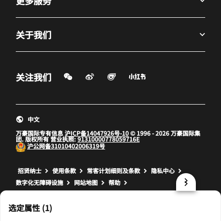
更多服务
关于我们
微信扫一扫
微博
飞猪
小红书
关注我们
打开新窗口
打开新窗口
打开新窗口
中文
万豪国际专有信息
沪ICP备14047926号-10
© 1996 - 2026 万豪国际集
团. 版权所有 营业执照:
91310000778059716E
沪公网备
31010402006319号
打开新窗口
打开新窗口
打开新窗口
招贤纳士
使用条款
常客计划细则及条款
隐私中心
数字化无障碍设施
网站地图
帮助
prod32,51946945-FE8F-5F99-9533-5822CC4BD46B,NA
选定属性 (1)