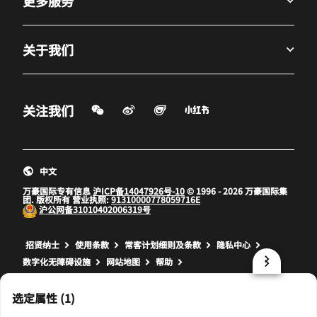
更多服务
关于我们
微信扫一扫
微博
飞猪
小红书
关注我们
打开新窗口
打开新窗口
打开新窗口
中文
万豪国际专有信息
沪ICP备14047926号-10
© 1996 - 2026 万豪国际集
团. 版权所有 营业执照:
91310000778059716E
沪公网备
31010402006319号
打开新窗口
打开新窗口
打开新窗口
招贤纳士
使用条款
常客计划细则及条款
隐私中心
数字化无障碍设施
网站地图
帮助
prod17,41215BB6-1F68-57F7-859A-773B120ED68F,NA
选定属性 (1)