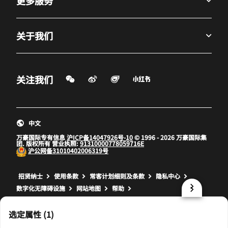
更多服务
关于我们
微信扫一扫
微博
飞猪
小红书
关注我们
打开新窗口
打开新窗口
打开新窗口
中文
万豪国际专有信息
沪ICP备14047926号-10
© 1996 - 2026 万豪国际集
团. 版权所有 营业执照:
91310000778059716E
沪公网备
31010402006319号
打开新窗口
打开新窗口
打开新窗口
招贤纳士
使用条款
常客计划细则及条款
隐私中心
数字化无障碍设施
网站地图
帮助
prod17,79DBA012-E8D3-566D-B7B8-EFBED1189B21,NA
选定属性 (1)