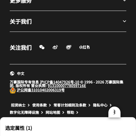
更多服务
关于我们
微信扫一扫
微博
飞猪
小红书
关注我们
打开新窗口
打开新窗口
打开新窗口
中文
万豪国际专有信息
沪ICP备14047926号-10
© 1996 - 2026 万豪国际集
团. 版权所有 营业执照:
91310000778059716E
沪公网备
31010402006319号
打开新窗口
打开新窗口
打开新窗口
招贤纳士
使用条款
常客计划细则及条款
隐私中心
数字化无障碍设施
网站地图
帮助
prod32,1A7E547A-C5C8-51BE-B97F-032236D8F567,NA
选定属性 (1)