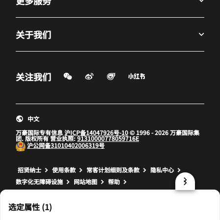
更多服务
关于我们
微信扫一扫
微博
飞猪
小红书
关注我们
打开新窗口
打开新窗口
打开新窗口
中文
万豪国际专有信息
沪ICP备14047926号-10
© 1996 - 2026 万豪国际集
团. 版权所有 营业执照:
91310000778059716E
沪公网备
31010402006319号
打开新窗口
打开新窗口
打开新窗口
招贤纳士
使用条款
常客计划细则及条款
隐私中心
数字化无障碍设施
网站地图
帮助
prod17,1BDCF017-4460-5F18-8C6D-541698DDD0BD,NA
选定属性 (1)