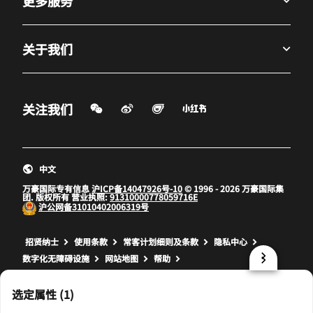
更多服务
关于我们
微信扫一扫
微博
飞猪
小红书
关注我们
打开新窗口
打开新窗口
打开新窗口
中文
万豪国际专有信息
沪ICP备14047926号-10
© 1996 - 2026 万豪国际集
团. 版权所有 营业执照:
91310000778059716E
沪公网备
31010402006319号
打开新窗口
打开新窗口
打开新窗口
招贤纳士
使用条款
常客计划细则及条款
隐私中心
数字化无障碍设施
网站地图
帮助
prod17,863F7F60-272A-5D65-8F4F-07D3B6FB107D,NA
选定属性 (1)