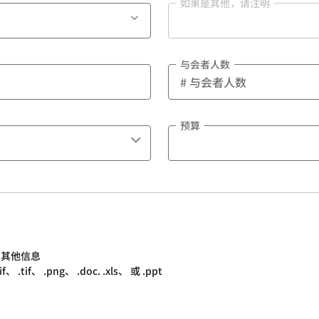
如果是其他，请注明
与会者人数
预算
的其他信息
.tif、 .png、 .doc. .xls、 或 .ppt