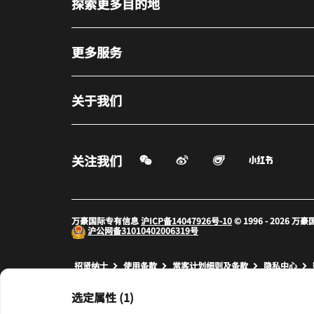
探索更多目的地
更多服务
关于我们
微信扫一扫
微博
飞猪
小红书
关注我们
打开新窗口
打开新窗口
打开新窗
万豪国际专有信息
沪ICP备14047926号-10
© 1996 - 2026
沪公网备
31010402006319号
打开新窗口
打开新窗口
打开新窗
招贤纳士
使用条款
常客计划细则及条款
隐私中心
prod17,07925C98-4908-5F78-9DD7-0097926F546D,NA
选定属性 (1)