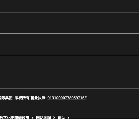
口
 万豪国际集团. 版权所有 营业执照:
91310000778059716E
口
数字化无障碍设施
网站地图
帮助