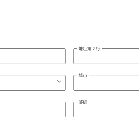
地址第 2 行
城市
邮编