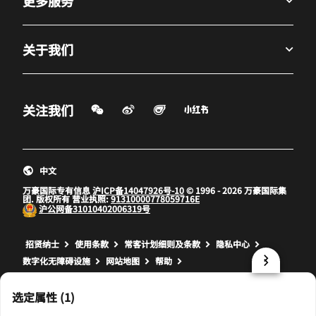
更多服务
关于我们
微信扫一扫
微博
飞猪
小红书
关注我们
打开新窗口
打开新窗口
打开新窗口
中文
万豪国际专有信息
沪ICP备14047926号-10
© 1996 - 2026 万豪国际集
团. 版权所有 营业执照:
91310000778059716E
沪公网备
31010402006319号
打开新窗口
打开新窗口
打开新窗口
招贤纳士
使用条款
常客计划细则及条款
隐私中心
数字化无障碍设施
网站地图
帮助
prod17,CED60643-E564-5E41-8865-0922B8A80C04,NA
选定属性 (1)