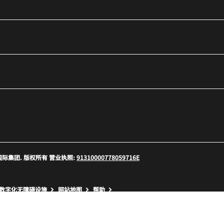
口
 万豪国际集团. 版权所有 营业执照:
91310000778059716E
口
数字化无障碍设施
网站地图
帮助
9.4