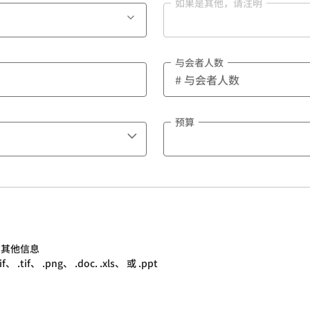
如果是其他，请注明
与会者人数
预算
的其他信息
.tif、 .png、 .doc. .xls、 或 .ppt