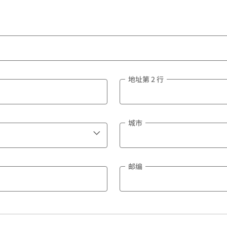
地址第 2 行
城市
邮编