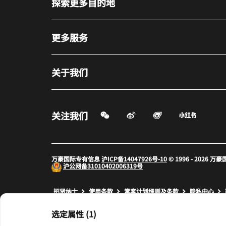
探索更多目的地
更多服务
关于我们
微信扫一扫
微博
飞猪
小红书
关注我们
打开新窗口
打开新窗口
打开新窗
万豪国际专有信息
沪ICP备14047926号-10
© 1996 - 2026
沪公网备
31010402006319号
打开新窗口
打开新窗口
打开新窗
招贤纳士
使用条款
常客计划细则及条款
隐私中心
prod17,D7C25575-1566-5194-9108-B176C4CCE1DB,rel-R24.
选定属性 (1)