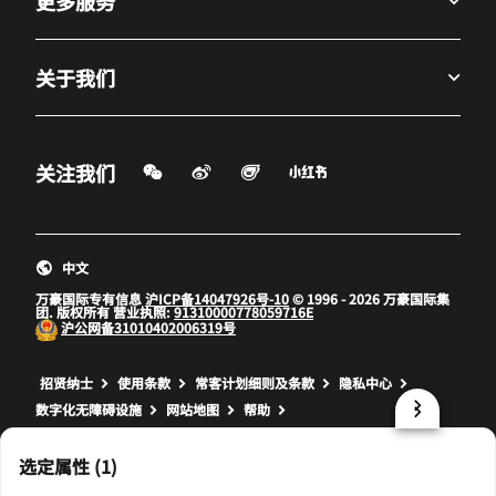
更多服务
关于我们
微信扫一扫
微博
飞猪
小红书
关注我们
打开新窗口
打开新窗口
打开新窗口
中文
万豪国际专有信息
沪ICP备14047926号-10
© 1996 - 2026 万豪国际集
团. 版权所有 营业执照:
91310000778059716E
沪公网备
31010402006319号
打开新窗口
打开新窗口
打开新窗口
招贤纳士
使用条款
常客计划细则及条款
隐私中心
数字化无障碍设施
网站地图
帮助
prod17,48B65A65-568F-5943-B062-C285C17B364E,NA
选定属性 (1)