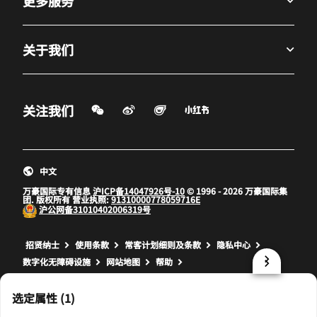
更多服务
关于我们
微信扫一扫
微博
飞猪
小红书
关注我们
打开新窗口
打开新窗口
打开新窗口
中文
万豪国际专有信息
沪ICP备14047926号-10
© 1996 - 2026 万豪国际集
团. 版权所有 营业执照:
91310000778059716E
沪公网备
31010402006319号
打开新窗口
打开新窗口
打开新窗口
招贤纳士
使用条款
常客计划细则及条款
隐私中心
数字化无障碍设施
网站地图
帮助
prod17,AB414C0C-3444-5F32-A978-0DD4EADD7B8D,NA
选定属性 (1)