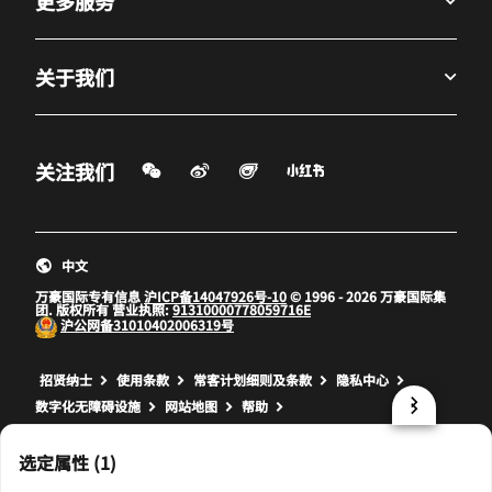
更多服务
关于我们
微信扫一扫
微博
飞猪
小红书
关注我们
打开新窗口
打开新窗口
打开新窗口
中文
万豪国际专有信息
沪ICP备14047926号-10
© 1996 - 2026 万豪国际集
团. 版权所有 营业执照:
91310000778059716E
沪公网备
31010402006319号
打开新窗口
打开新窗口
打开新窗口
招贤纳士
使用条款
常客计划细则及条款
隐私中心
数字化无障碍设施
网站地图
帮助
prod32,A39C5CAB-E796-5B5C-9D95-43D0E50148FB,NA
选定属性 (1)