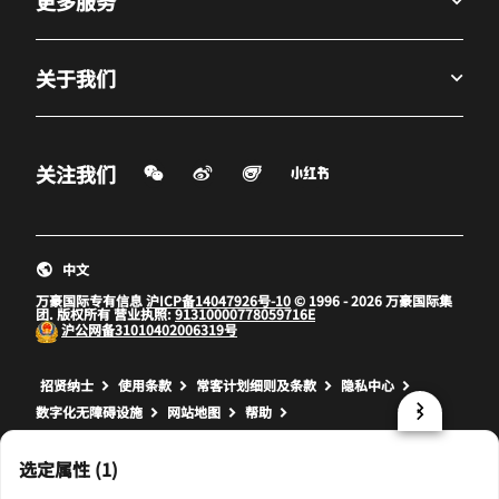
更多服务
关于我们
微信扫一扫
微博
飞猪
小红书
关注我们
打开新窗口
打开新窗口
打开新窗口
中文
万豪国际专有信息
沪ICP备14047926号-10
© 1996 - 2026 万豪国际集
团. 版权所有 营业执照:
91310000778059716E
沪公网备
31010402006319号
打开新窗口
打开新窗口
打开新窗口
招贤纳士
使用条款
常客计划细则及条款
隐私中心
数字化无障碍设施
网站地图
帮助
prod32,0DBEF486-4C28-5068-B874-D7B14145838A,NA
选定属性 (1)