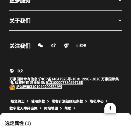
更多服务
关于我们
微信扫一扫
微博
飞猪
小红书
关注我们
打开新窗口
打开新窗口
打开新窗口
中文
万豪国际专有信息
沪ICP备14047926号-10
© 1996 - 2026 万豪国际集
团. 版权所有 营业执照:
91310000778059716E
沪公网备
31010402006319号
打开新窗口
打开新窗口
打开新窗口
招贤纳士
使用条款
常客计划细则及条款
隐私中心
数字化无障碍设施
网站地图
帮助
prod32,4373FED0-CEDE-558A-8C9E-8205853DC7E1,NA
选定属性 (1)