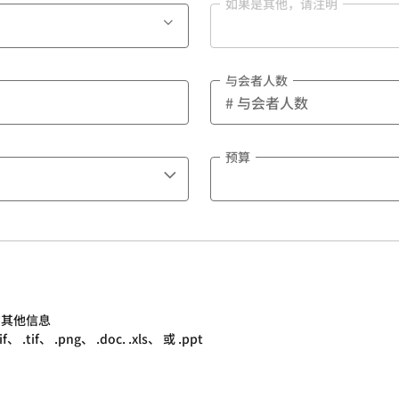
如果是其他，请注明
与会者人数
预算
的其他信息
.tif、 .png、 .doc. .xls、 或 .ppt