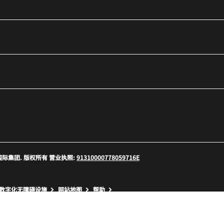
口
 万豪国际集团. 版权所有 营业执照:
91310000778059716E
口
数字化无障碍设施
网站地图
帮助