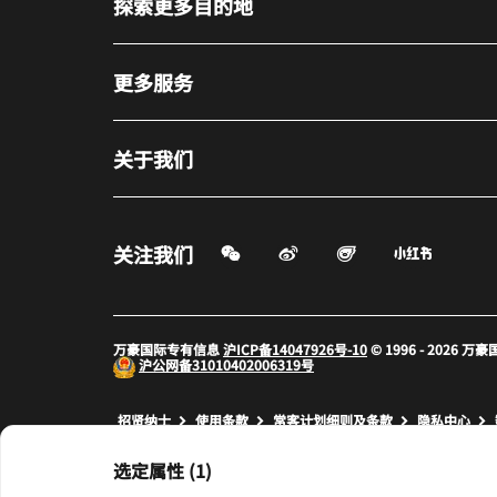
探索更多目的地
更多服务
关于我们
微信扫一扫
微博
飞猪
小红书
关注我们
打开新窗口
打开新窗口
打开新窗
万豪国际专有信息
沪ICP备14047926号-10
© 1996 - 2026
沪公网备
31010402006319号
打开新窗口
打开新窗口
打开新窗
招贤纳士
使用条款
常客计划细则及条款
隐私中心
prod31,9B7F55CF-7167-5056-ACAB-A22DBD0BE606,NA
选定属性 (1)