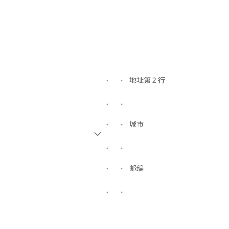
地址第 2 行
城市
邮编