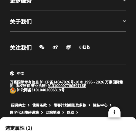
更多服务
关于我们
微信扫一扫
微博
飞猪
小红书
关注我们
打开新窗口
打开新窗口
打开新窗口
中文
万豪国际专有信息
沪ICP备14047926号-10
© 1996 - 2026 万豪国际集
团. 版权所有 营业执照:
91310000778059716E
沪公网备
31010402006319号
打开新窗口
打开新窗口
打开新窗口
招贤纳士
使用条款
常客计划细则及条款
隐私中心
数字化无障碍设施
网站地图
帮助
prod32,295CF252-B465-5ABD-B41A-07173A9FA21E,NA
选定属性 (1)