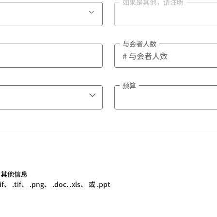
如果是其他，请注明
与会者人数
预算
的其他信息
.tif、 .png、 .doc. .xls、 或 .ppt