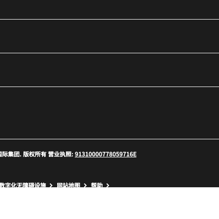
口
 万豪国际集团. 版权所有 营业执照:
91310000778059716E
口
数字化无障碍设施
网站地图
帮助
.4