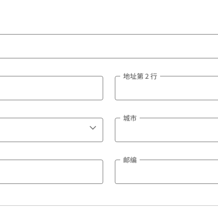
地址第 2 行
城市
邮编