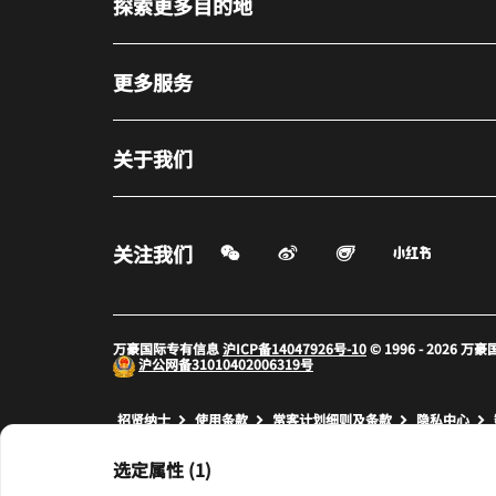
探索更多目的地
更多服务
关于我们
微信扫一扫
微博
飞猪
小红书
关注我们
打开新窗口
打开新窗口
打开新窗
万豪国际专有信息
沪ICP备14047926号-10
© 1996 - 2026
沪公网备
31010402006319号
打开新窗口
打开新窗口
打开新窗
招贤纳士
使用条款
常客计划细则及条款
隐私中心
prod32,67AF7719-0E9E-5E76-AD34-A6AE9F3A8A19,rel-R24.9
选定属性 (1)