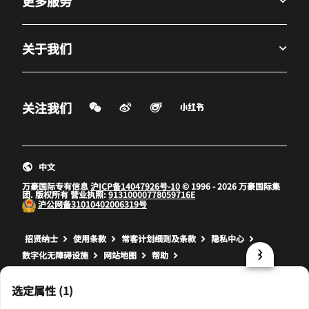
更多服务
关于我们
微信扫一扫
微博
飞猪
小红书
关注我们
打开新窗口
打开新窗口
打开新窗口
中文
万豪国际专有信息
沪ICP备14047926号-10
© 1996 - 2026 万豪国际集
团. 版权所有 营业执照:
91310000778059716E
沪公网备
31010402006319号
打开新窗口
打开新窗口
打开新窗口
招贤纳士
使用条款
常客计划细则及条款
隐私中心
数字化无障碍设施
网站地图
帮助
prod32,F5370E25-253C-53CA-B1A6-159746AEDCE3,NA
选定属性 (1)