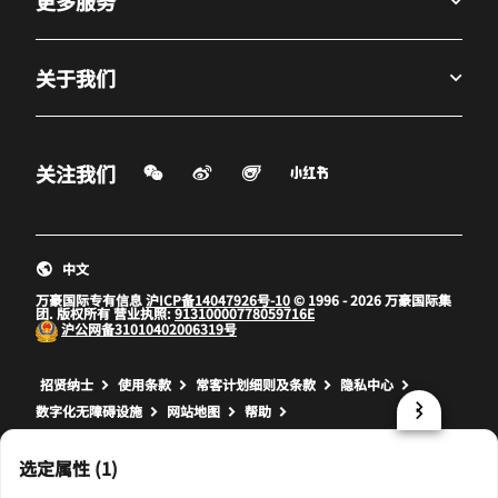
更多服务
关于我们
微信扫一扫
微博
飞猪
小红书
关注我们
打开新窗口
打开新窗口
打开新窗口
中文
万豪国际专有信息
沪ICP备14047926号-10
© 1996 - 2026 万豪国际集
团. 版权所有 营业执照:
91310000778059716E
沪公网备
31010402006319号
打开新窗口
打开新窗口
打开新窗口
招贤纳士
使用条款
常客计划细则及条款
隐私中心
数字化无障碍设施
网站地图
帮助
prod32,2321FB6F-6DEB-508D-96E5-830BCB09BD26,NA
选定属性 (1)