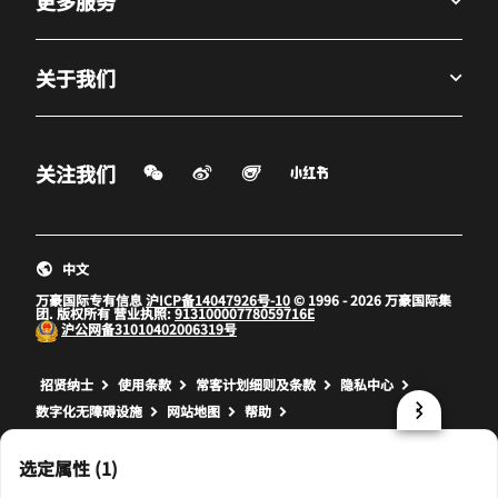
更多服务
关于我们
微信扫一扫
微博
飞猪
小红书
关注我们
打开新窗口
打开新窗口
打开新窗口
中文
万豪国际专有信息
沪ICP备14047926号-10
© 1996 - 2026 万豪国际集
团. 版权所有 营业执照:
91310000778059716E
沪公网备
31010402006319号
打开新窗口
打开新窗口
打开新窗口
招贤纳士
使用条款
常客计划细则及条款
隐私中心
数字化无障碍设施
网站地图
帮助
prod32,E489B174-CCFB-5E57-BBB1-FBE4B1179A44,NA
选定属性 (1)