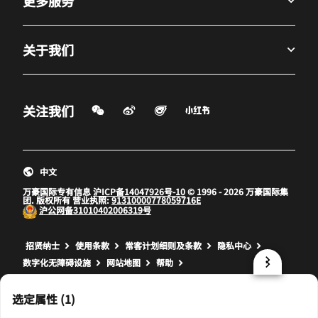
更多服务
关于我们
微信扫一扫
微博
飞猪
小红书
关注我们
打开新窗口
打开新窗口
打开新窗口
中文
万豪国际专有信息
沪ICP备14047926号-10
© 1996 - 2026 万豪国际集
团. 版权所有 营业执照:
91310000778059716E
沪公网备
31010402006319号
打开新窗口
打开新窗口
打开新窗口
招贤纳士
使用条款
常客计划细则及条款
隐私中心
数字化无障碍设施
网站地图
帮助
prod32,DBD0E9A0-BAC2-5F10-A572-DE263400837B,NA
选定属性 (1)