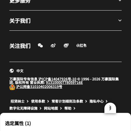
更多服务
关于我们
微信扫一扫
微博
飞猪
小红书
关注我们
打开新窗口
打开新窗口
打开新窗口
中文
万豪国际专有信息
沪ICP备14047926号-10
© 1996 - 2026 万豪国际集
团. 版权所有 营业执照:
91310000778059716E
沪公网备
31010402006319号
打开新窗口
打开新窗口
打开新窗口
招贤纳士
使用条款
常客计划细则及条款
隐私中心
数字化无障碍设施
网站地图
帮助
prod32,570E9892-25E2-5EC4-8465-CD9BE848920F,rel-R24.9.4
选定属性 (1)