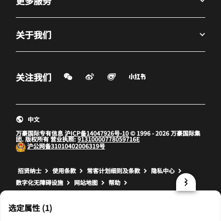
更多服务
关于我们
微信扫一扫
微博
飞猪
小红书
关注我们
打开新窗口
打开新窗口
打开新窗口
中文
万豪国际专有信息
沪ICP备14047926号-10
© 1996 - 2026 万豪国际集
团. 版权所有 营业执照:
91310000778059716E
沪公网备
31010402006319号
打开新窗口
打开新窗口
打开新窗口
招贤纳士
使用条款
常客计划细则及条款
隐私中心
数字化无障碍设施
网站地图
帮助
prod31,AFBBE5D4-1A90-55A6-AFE2-375A18C471A9,rel-R24.9.4
选定属性 (1)