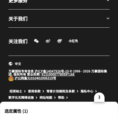
更多服务
关于我们
微信扫一扫
微博
飞猪
小红书
关注我们
打开新窗口
打开新窗口
打开新窗口
中文
万豪国际专有信息
沪ICP备14047926号-10
© 1996 - 2026 万豪国际集
团. 版权所有 营业执照:
91310000778059716E
沪公网备
31010402006319号
打开新窗口
打开新窗口
打开新窗口
招贤纳士
使用条款
常客计划细则及条款
隐私中心
数字化无障碍设施
网站地图
帮助
prod32,C79D686A-82AB-5A55-AADD-4E697505C209,rel-R24.9.4
选定属性 (1)