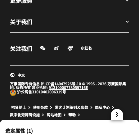
更多服务
关于我们
微信扫一扫
微博
飞猪
小红书
关注我们
打开新窗口
打开新窗口
打开新窗口
中文
万豪国际专有信息
沪ICP备14047926号-10
© 1996 - 2026 万豪国际集
团. 版权所有 营业执照:
91310000778059716E
沪公网备
31010402006319号
打开新窗口
打开新窗口
打开新窗口
招贤纳士
使用条款
常客计划细则及条款
隐私中心
数字化无障碍设施
网站地图
帮助
prod32,1C25A0E8-6171-5F8B-A5E4-84FF23B84754,rel-R24.9.4
选定属性 (1)