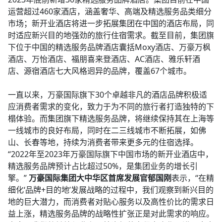
运营超过460家酒店，涵盖奢华、高端及精选服务品类细分
市场；新开业酒店将进一步拓展集团在中国的酒店布局，同
时适应新兴目的地强劲的旅行住宿需求。截至目前，集团旗
下位于中国的精选服务品牌酒店囊括Moxy酒店、万豪万枫
酒店、万怡酒店、福朋喜来登酒店、AC酒店、雅乐轩酒
店、源宿酒店七大风格迥异的品牌，覆盖67个城市。​
一直以来，万豪国际旗下30个卓越非凡的酒店品牌积极适
应消费者需求的变化，致力于为不同的旅行者打造独特的下
榻体验。而集团旗下精选服务品牌，将继续保持其在上海等
一线城市的良好布局，同时在二三线城市不断拓展，如佛
山、长春等地，持续为消费者带来更多元的住宿选择。​
“2022年至2023年万豪国际旗下中国市场的新开业酒店中，
精选服务品牌预计占比超过50%，是集团业务的增长引
擎。”
万豪国际集团大中华区首席发展官郁国刚
表示，“在精
细化‘品牌+目的地’发展战略的过程中，我们观察到新兴目的
地的巨大潜力，而消费者对贴心服务以及高性价比的需求日
益上涨，精选服务品牌的战略性扩张正是对此需求的响应。