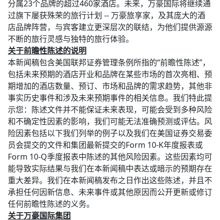
分属23个品牌的超过460家酒店。未来，万豪国际将继续通
过旗下屡获殊荣的旅行计划 -- 万豪旅享家，及其庞大的酒
店品牌阵营，与宾客建立更深层次的联结，为他们提供源源
不断的旅行灵感与独特的旅行体验。​
关于前瞻性陈述的说明​
本新闻稿包含美国联邦证券管理条例所指的“前瞻性陈述”，
包括未来预期的酒店开业和品牌在某些市场的首次亮相、预
期增加的酒店数量、预订、市场和品牌的需求趋势，其他非
事实历史事件和涉及未来预期事件的相关信息。我们特此提
示您：陈述文件并不能保证未来表现，可能会受到多种风险
和不确定性因素的影响，我们可能无法准确预测或评估。风
险因素包括以下我们列举的例子以及我们在美国证券交易委
员会提交的文件和集团最新提交的Form 10-K年度报表或
Form 10-Q季度报表中陈述的其他风险因素。这些因素均可
能导致实际结果与我们在本新闻稿中表达或暗示的预期存在
重大差异。我们在本新闻稿发布之日作出这些陈述，并且不
承担任何因新信息、未来事件或其他原因而公开更新或修订
任何前瞻性陈述的义务。​
关于万豪国际集团​