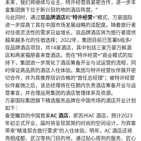
未来，我们将继续与业主、特许经营商紧密合作，进一步丰
富集团旗下位于新兴目的地的酒店阵营。”​
与此同时，通过
双品牌酒店
和“
特许经营
+”模式，万豪国际
进一步提高了其在中国市场发展战略的适配度。随着旅行者
对住宿灵活性的需求日益增长，双品牌酒店将为旅行者提供
越来越多元的住宿选择；2022年，集团目前已签署6组多/
双品牌酒店项目，共14家酒店，其中包括三家万豪万枫酒
店和两家福朋喜来登酒店。而在“特许经营+”商业模式的加
持下，集团进一步简化了酒店筹备开业与试运营的流程，同
时保证高品质的酒店入住体验。集团与特许经营伙伴展开密
切合作，并为其推荐培训合格的“首任总经理”；被特许经营
伙伴雇佣之后，该总经理将在任期内负责酒店筹备开业与运
营事宜，并合理运用集团的酒店管理体系及资源。​
万豪国际集团旗下精选服务品牌在中国市场的酒店开业计划
如下：​
备受瞩目的中国首家
AC 酒店
，即苏州AC 酒店，预计2023
年初正式开业，届时将呈现其简约时尚的空间设计，为宾客
带来“精准契合旅行需求”的入住体验。明年，AC 酒店还将
亮相成都、武汉等热门目的地，通过贴心周到的服务、匠心