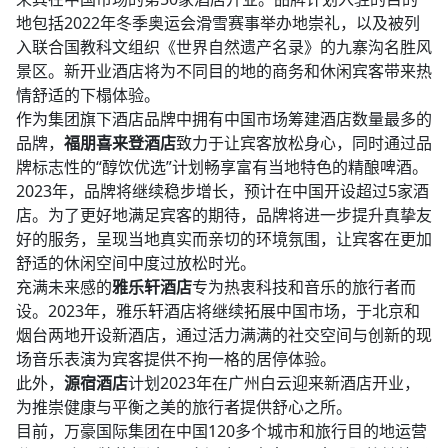
地包括2022年冬季奥运会滑雪赛事举办地崇礼，以及被列
入联合国教科文组织《世界自然遗产名录》的九寨沟名胜风
景区。新开业酒店将为不同目的地的商务和休闲宾客带来热
情舒适的下榻体验。​
作为集团旗下酒店品牌中拥有中国市场筹建酒店数量最多的
品牌，
福朋喜来登酒店
致力于让宾客放松身心，同时通过品
牌标志性的“醇饮优选”计划畅享富有当地特色的精酿啤酒。
2023年，品牌将继续稳步增长，预计在中国开设超过5家酒
店。为了更好地满足宾客的期待，品牌将进一步提升真挚友
好的服务，呈现当地真实而亲切的环境氛围，让宾客在更加
舒适的休闲空间中度过放松时光。​
充满未来感的
雅乐轩酒店
专为热衷科技和音乐的旅行者而
设。2023年，雅乐轩酒店将继续拓展中国市场，于北京和
烟台两地开设新酒店，通过活力满满的社交空间与创新的现
场音乐表演为宾客提供不拘一格的居停体验。​
此外，
源宿酒店
计划2023年在广州白云迎来新酒店开业，
为推崇健康与平衡之美的旅行者提供舒心之所。​
目前，万豪国际集团在中国120多个城市和旅行目的地运营