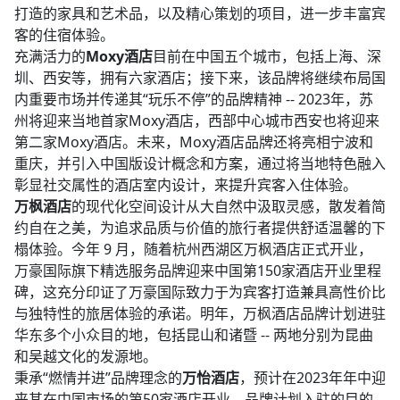
打造的家具和艺术品，以及精心策划的项目，进一步丰富宾
客的住宿体验。​
充满活力的
Moxy酒店
目前在中国五个城市，包括上海、深
圳、西安等，拥有六家酒店；接下来，该品牌将继续布局国
内重要市场并传递其“玩乐不停”的品牌精神 -- 2023年，苏
州将迎来当地首家Moxy酒店，西部中心城市西安也将迎来
第二家Moxy酒店。未来，Moxy酒店品牌还将亮相宁波和
重庆，并引入中国版设计概念和方案，通过将当地特色融入
彰显社交属性的酒店室内设计，来提升宾客入住体验。​
万枫酒店
的现代化空间设计从大自然中汲取灵感，散发着简
约自在之美，为追求品质与价值的旅行者提供舒适温馨的下
榻体验。今年 9 月，随着杭州西湖区万枫酒店正式开业，
万豪国际旗下精选服务品牌迎来中国第150家酒店开业里程
碑，这充分印证了万豪国际致力于为宾客打造兼具高性价比
与独特性的旅居体验的承诺。明年，万枫酒店品牌计划进驻
华东多个小众目的地，包括昆山和诸暨 -- 两地分别为昆曲
和吴越文化的发源地。​
秉承“燃情并进”品牌理念的
万怡酒店
，预计在2023年年中迎
来其在中国市场的第50家酒店开业。品牌计划入驻的目的