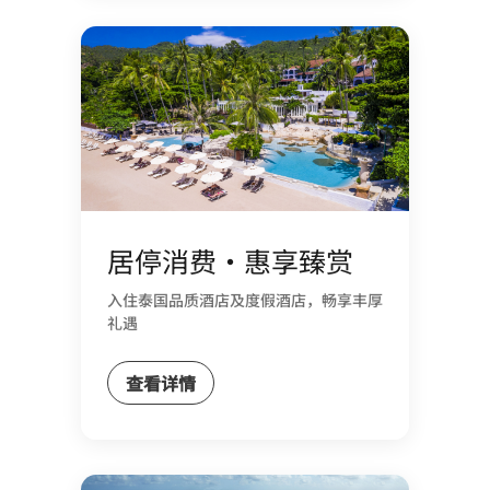
居停消费・惠享臻赏
入住泰国品质酒店及度假酒店，畅享丰厚
礼遇
查看详情