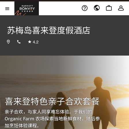
Skip to Content
万豪旅享家
打开菜单
苏梅岛喜来登度假酒店
+6677422020
4.2
喜来登特色亲子合欢套餐
亲子合欢，与家人同享难忘体验。于我们的
Organic Farm 农场探索当地新鲜食材，随后参
加烹饪体验课程。