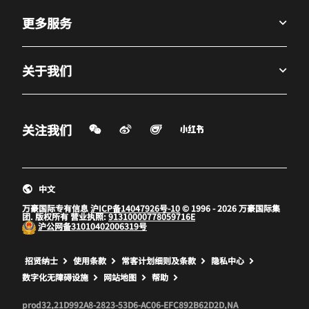
更多服务
关于我们
微信扫一扫
微博
飞猪
小红书
关注我们
打开新窗口
打开新窗口
打开新窗口
中文
万豪国际专有信息
沪ICP备14047926号-10
© 1996 - 2026 万豪国际集
团. 版权所有 营业执照:
91310000778059716E
沪公网备
31010402006319号
打开新窗口
打开新窗口
打开新窗口
招贤纳士
使用条款
常客计划细则及条款
隐私中心
数字化无障碍设施
网站地图
帮助
prod32,21D992A8-2823-53D6-AC06-EFC892B62D2D,NA