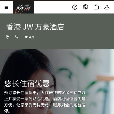
Skip to Content
万豪旅享家
打开菜单
香港 JW 万豪酒店
+85228108366
4.3
悠长住宿优惠
预订悠长住宿优惠，入住雅致的客房三晚或以
上并享受一系列贴心礼遇。酒店地理位置优越
方便，让您享受无忧无虑、服务周全的短暂居
停。