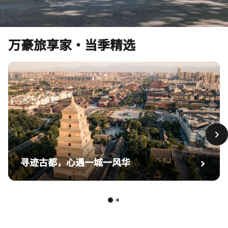
万豪旅享家·当季精选
寻迹古都，心遇一城一风华