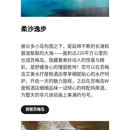
柔沙逸步
被众多小岛包围之下，是延绵不断的长滩和
碧波粼粼的大海——面积达220平方公里的
壮阔苏梅岛，隐藏着美妙动人的惊喜与精
彩，是舒缓身心的瑰丽胜地！您可以在苏梅
岛艾美水疗度假酒店尊享细腻贴心的水疗呵
护，开启一天的魅力旅程，之后在苏梅岛W
度假酒店细细品味一试倾心的特配鸡尾酒，
为整天的非凡体验画上美满的句号。
探索苏梅岛