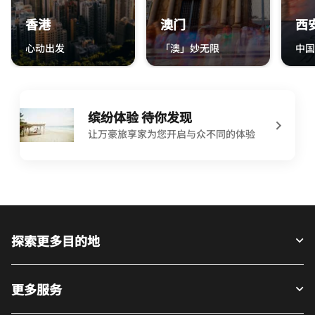
香港
澳门
西
心动出发
「澳」妙无限
中国
香港 香港 心动出发
澳门 澳门 「澳」妙无限
西安 
缤纷体验 待你发现
让万豪旅享家为您开启与众不同的体验
探索更多目的地
更多服务