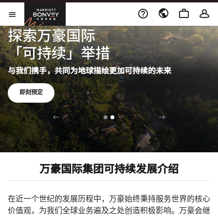
跳到内容
Marriott Bonvoy
打开新窗口
打开菜单
探索万豪国际
「可持续」举措
与我们携手，共同为地球描绘更加可持续的未来
打开新窗口
即刻预定
万豪国际集团可持续发展介绍
在近一个世纪的发展历程中，万豪始终秉持服务世界的核心
价值观，为我们全球业务遍及之处创造积极影响。万豪会继