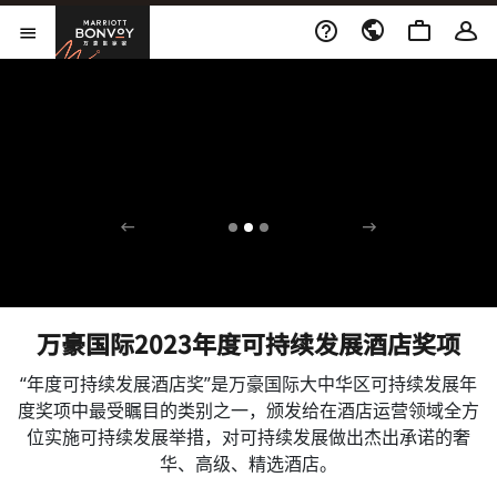
跳到内容
Marriott Bonvoy
打开新窗口
打开菜单
益起旅行
“我们都是地球的客人” — JW Marriott Jr.
打开新窗口
了解更多
即刻预定
万豪国际2023年度可持续发展酒店奖项
“年度可持续发展酒店奖”是万豪国际大中华区可持续发展年
度奖项中最受瞩目的类别之一，颁发给在酒店运营领域全方
位实施可持续发展举措，对可持续发展做出杰出承诺的奢
华、高级、精选酒店。