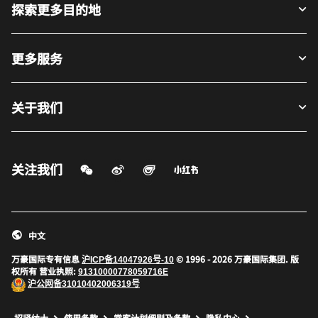
探索更多目的地
更多服务
关于我们
关注我们
微信扫一扫
微博
飞猪
小红书
打开新窗口
打开新窗口
打开新窗口
中文
万豪国际专有信息
© 1996 - 2026 万豪国际集团. 版
沪ICP备14047926号-10
权所有 营业执照:
91310000778059716E
沪公网备
31010402006319号
打开新窗口
打开新窗口
打开新窗口
招贤纳士
使用条款
常客计划细则及条款
隐私中心