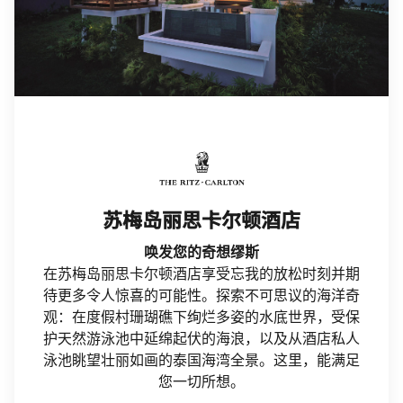
The Ritz-Carlton
打开新窗口
苏梅岛丽思卡尔顿酒店
唤发您的奇想缪斯
在苏梅岛丽思卡尔顿酒店享受忘我的放松时刻并期
待更多令人惊喜的可能性。探索不可思议的海洋奇
观：在度假村珊瑚礁下绚烂多姿的水底世界，受保
护天然游泳池中延绵起伏的海浪，以及从酒店私人
泳池眺望壮丽如画的泰国海湾全景。这里，能满足
您一切所想。