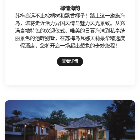
椰情海韵
苏梅岛远不止棕榈树和飘香椰子！踏上这一旖旎海
岛，您将走近活力异国风情与魅力风光景致。从充
满当地特色的欢迎仪式、唯美的日暮海湾到私享绮
丽景色的池畔别墅，在苏梅岛瓦娜贝莉豪华精选度
假酒店，您将开启一场超出想象的奇妙旅程！
查看详情