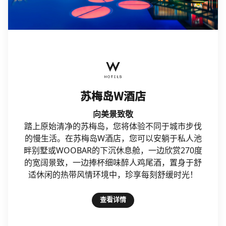
W Hotels
苏梅岛W酒店
向美景致敬
踏上原始清净的苏梅岛，您将体验不同于城市步伐
的慢生活。在苏梅岛W酒店，您可以安躺于私人池
畔别墅或WOOBAR的下沉休息舱，一边欣赏270度
的宽阔景致，一边捧杯细味醉人鸡尾酒，置身于舒
适休闲的热带风情环境中，珍享每刻舒缓时光！
查看详情