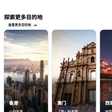
探索更多目的地
查看更多目的地
跳过 探索更多目的地 轮播 使用 15 张卡。
香港
澳门
西
心动出发
「澳」妙无限
中国