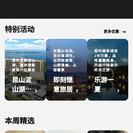
特别活动
更多优惠
坐落山水间，
相约曲阜绿发
览长城湖光，
JW万豪，品
周年欢聚淀山
近郊轻度假，
味童趣美食，
湖，喜来登敬
山野清幽，从
开启一场亲子
献每一位挚友
容奢享
欢乐之旅
昆山淀
即刻惬
乐游一
山湖喜
意旅居
夏
来登
本周精选