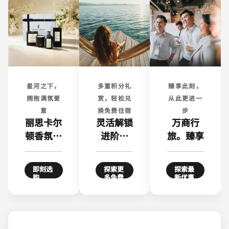
星河之下，
多重积分礼
臻享此刻，
拥抱满氛爱
赏，轻松兑
从此更进一
意
换免费住宿
步
丽思卡尔
灵活解锁
万商行
顿香氛礼
进阶房
旅。臻享
盒
型，更享
住5送1
即刻选
探索更
探索最
opens in new window
购
多免费
新优惠
住宿