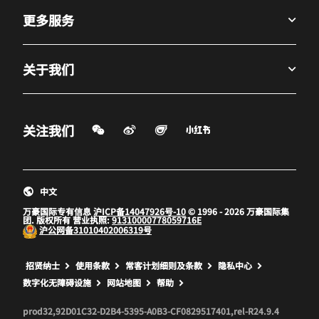
更多服务
关于我们
微信扫一扫
微博
飞猪
小红书
关注我们
打开新窗口
打开新窗口
打开新窗口
中文
万豪国际专有信息
沪ICP备14047926号-10
© 1996 - 2026 万豪国际集
团. 版权所有 营业执照:
91310000778059716E
沪公网备
31010402006319号
打开新窗口
打开新窗口
打开新窗口
招贤纳士
使用条款
常客计划细则及条款
隐私中心
数字化无障碍设施
网站地图
帮助
prod32,92D01C32-D2B4-5395-A0B3-CF0829517401,rel-R24.9.4