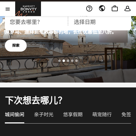
万豪旅享家
目的地
日期
打开菜单
精彩探索，静待启程
从罗马、迪拜到伦敦等目的地，长住优惠低至八折。
探索
下次想去哪儿？
城间偷闲
亲子时光
悠享假期
萌宠随行
免签畅